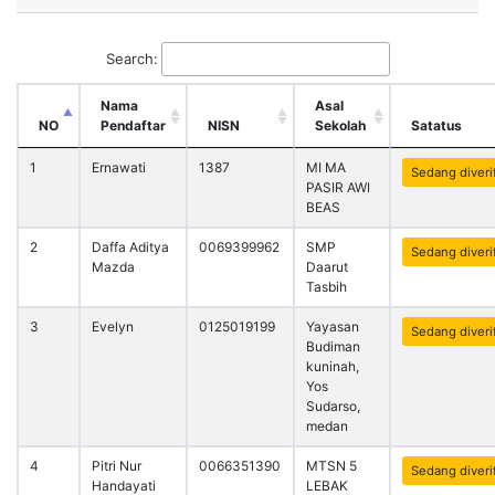
Search:
Nama
Asal
NO
Pendaftar
NISN
Sekolah
Satatus
1
Ernawati
1387
MI MA
Sedang diverif
PASIR AWI
BEAS
2
Daffa Aditya
0069399962
SMP
Sedang diverif
Mazda
Daarut
Tasbih
3
Evelyn
0125019199
Yayasan
Sedang diverif
Budiman
kuninah,
Yos
Sudarso,
medan
4
Pitri Nur
0066351390
MTSN 5
Sedang diverif
Handayati
LEBAK