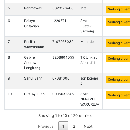
5
Rahmawati
3328176408
Mts
Sedang diverif
6
Raisya
1220571
Smk
Sedang diverif
Octaviani
Pustek
Serpong
7
Prisilia
7107963039
Manado
Sedang diverif
Wawointana
8
Gabriel
3208804055
TK Unklab
Sedang diverif
Andrew
Airmadidi
Lengkong
9
Saiful Bahri
07081006
sdn bojong
Sedang diverif
2
10
Gita Ayu Fani
0095632845
SMP
Sedang diverif
NEGERI 1
WARUREJA
Showing 1 to 10 of 20 entries
Previous
1
2
Next